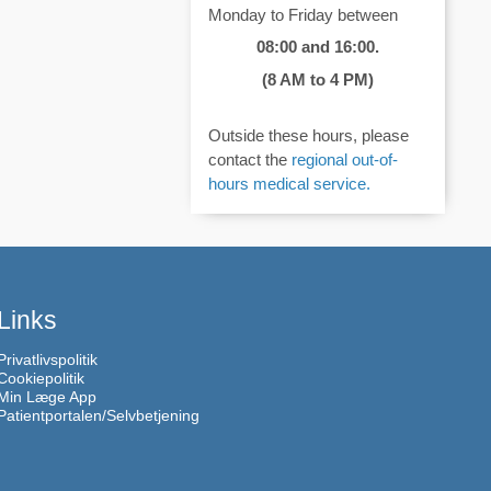
Monday to Friday between
08:00 and 16:00.
(8 AM to 4 PM)
Outside these hours, please
contact the
regional out-of-
hours medical service.
Links
Privatlivspolitik
Cookiepolitik
Min Læge App
Patientportalen/Selvbetjening