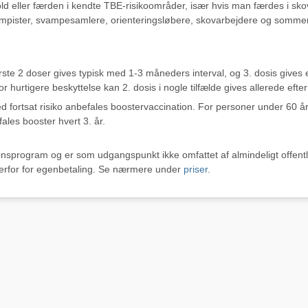
 eller færden i kendte TBE-risikoområder, især hvis man færdes i skov,
campister, svampesamlere, orienteringsløbere, skovarbejdere og somme
ste 2 doser gives typisk med 1-3 måneders interval, og 3. dosis gives e
hurtigere beskyttelse kan 2. dosis i nogle tilfælde gives allerede efter
Ved fortsat risiko anbefales boostervaccination. For personer under 60 å
ales booster hvert 3. år.
nsprogram og er som udgangspunkt ikke omfattet af almindeligt offentlig
derfor for egenbetaling. Se nærmere under
priser
.