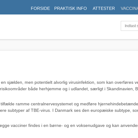
FORSIDE
PRAKTISK INFO
ATTESTER
VACCIN
 sjælden, men potentielt alvorlig virusinfektion, som kan overføres ve
 risikoområder både herhjemme og i udlandet, særligt i Skandinavien, B
le tilfælde ramme centralnervesystemet og medføre hjernehindebetænde
lere subtyper af TBE-virus. I Danmark ses den europæiske subtype, som
Begge vacciner findes i en børne- og en voksenudgave og kan anvendes