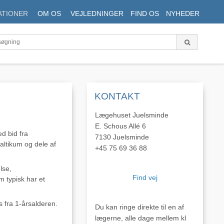
ATIONER
OM OS
VEJLEDNINGER
FIND OS
NYHEDER
KONTAKT
Lægehuset Juelsminde
E. Schous Allé 6
d bid fra
7130 Juelsminde
altikum og dele af
+45 75 69 36 88
lse,
Find vej
 typisk har et
 fra 1-årsalderen.
Du kan ringe direkte til en af
lægerne, alle dage mellem kl